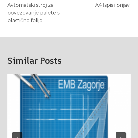
Avtomatski stroj za
A4 Ispis i prijavi
navigation
povezovanje palete s
plastično folijo
Similar Posts