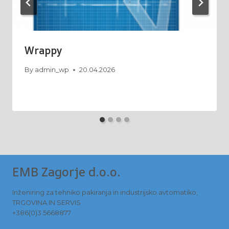
Wrappy
By
admin_wp
20.04.2026
EMB Zagorje d.o.o.
Inženiring za tehniko pakiranja in industrijsko avtomatiko,
TRGOVINA IN SERVIS
+386(0)3 5668877