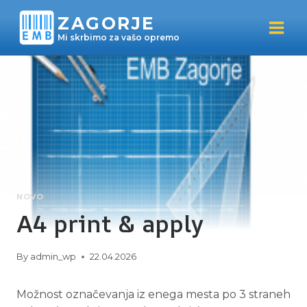
Skip
ZAGORJE
to
Mi skrbimo za vašo opremo
content
NOVO
A4 print & apply
By
admin_wp
22.04.2026
Možnost označevanja iz enega mesta po 3 straneh